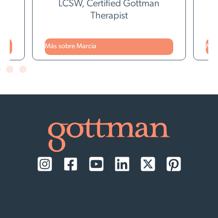
man
LCSW, Certified Gottman
Therapist
Más sobre Marcia
Más