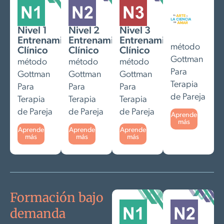
Nivel 1
Nivel 2
Nivel 3
Entrenamiento
Entrenamiento
Entrenamiento
método
Clínico
Clínico
Clínico
Gottman
método
método
método
Para
Gottman
Gottman
Gottman
Terapia
Para
Para
Para
de Pareja
Terapia
Terapia
Terapia
de Pareja
de Pareja
de Pareja
Aprende
más
Aprende
Aprende
Aprende
más
más
más
Formación bajo
demanda